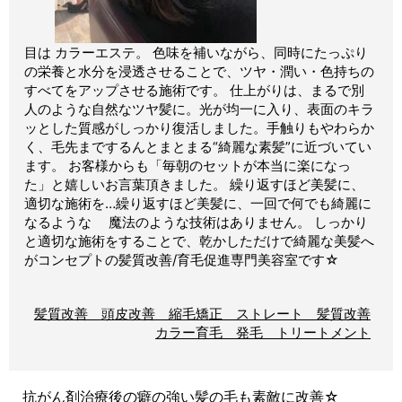
目は カラーエステ。 色味を補いながら、同時にたっぷり
の栄養と水分を浸透させることで、ツヤ・潤い・色持ちの
すべてをアップさせる施術です。 仕上がりは、まるで別
人のような自然なツヤ髪に。光が均一に入り、表面のキラ
ッとした質感がしっかり復活しました。手触りもやわらか
く、毛先までするんとまとまる“綺麗な素髪”に近づいてい
ます。 お客様からも「毎朝のセットが本当に楽になっ
た」と嬉しいお言葉頂きました。 繰り返すほど美髪に、
適切な施術を…繰り返すほど美髪に、一回で何でも綺麗に
なるような 魔法のような技術はありません。 しっかり
と適切な施術をすることで、乾かしただけで綺麗な美髪へ
がコンセプトの髪質改善/育毛促進専門美容室です☆
髪質改善 頭皮改善 縮毛矯正 ストレート 髪質改善
カラー育毛 発毛 トリートメント
抗がん剤治療後の癖の強い髪の毛も素敵に改善☆