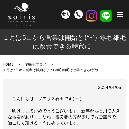
求人
メ
１月は5日から営業は開始と(^-^) 薄毛 細毛
は改善できる時代に…
HOME
施術例ブログ
１月は5日から営業は開始と(^-^) 薄毛 細毛は改善できる時代に…
2024/01/05
こんにちは、ソアリス石田です(^-^)
明けましておめでとうございます、新年から石川で大き
な地震がありましたね、被災者の方が
少しでもご無事で、
過ごして頂けるように祈っています。