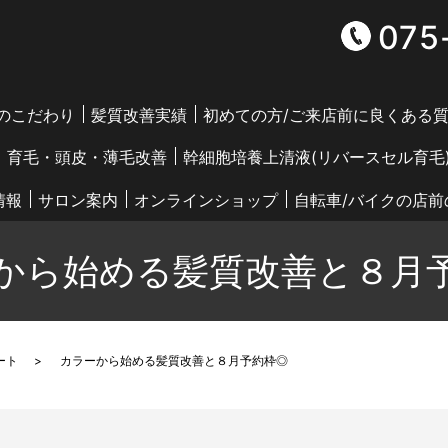
075
つのこだわり
髪質改善実績
初めての方/ご来店前に良くある
育毛・頭皮・薄毛改善
幹細胞培養上清液(リバースセル育毛
情報
サロン案内
オンラインショップ
自転車/バイクの店
から始める髪質改善と８月
ート
カラーから始める髪質改善と８月予約枠◎