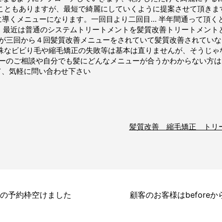
ともありますが、最短で綺麗にしていくように提案させて頂きます
に導くメニューになります。一回目より二回目… 半年間通って頂く
^) 最近は普通のシステムトリートメントを髪質改善トリートメン
が三回から４回髪質改善メニューをされていて髪質改善されていな
特殊なビビり毛や縮毛矯正の失敗等は基本は直りませんが、そうじゃ
ューのご相談や自分でも髪にどんなメニューが合うかわからない方
頂いて、気軽に問い合わせ下さい
髪質改善 縮毛矯正 トリ
月の予約枠空けました
顧客のお客様はbeforeか