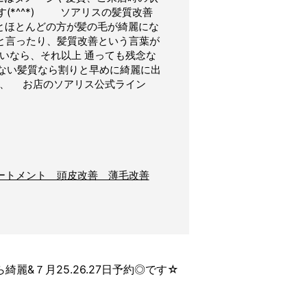
(*^^*) ソアリスの髪質改善
とほとんどの方が髪の毛が綺麗にな
トと言ったり、髪質改善という言葉が
いなら、それ以上 通っても残念な
ない髪質なら割りと早めに綺麗に出
は、 お店のソアリス公式ライン
ートメント 頭皮改善 薄毛改善
ら綺麗&７月25.26.27日予約◎です☆