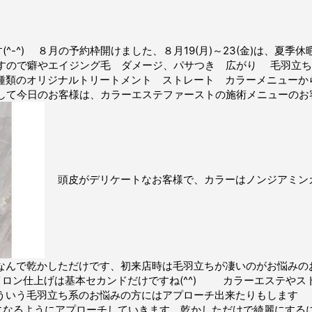
-^) ８月の予約枠開けました、８月19(月)～23(金)は、夏
門店ですので癖やエイジング毛 ダメージ、パサつき 広がり 毛羽立
種類のオリジナルトリートメント ストレート カラーメニューか
して今日のお客様は、カラーエステファーストの施術メニューのお
頭皮がデリケートなお客様で、カラーはノンジアミンカ
なんで乾かしただけです、初来店時は毛羽立ちが凄いのがお悩みの
 アイロン仕上げは基本セカンドだけですね(^^) カラーエステや
ういう毛羽立ち系のお悩みの方にはアプローチ出来たりもします
になるようにアプローチしていきます、乾かしただけで綺麗にする