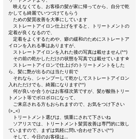
映えなくても、お客様の髪が家に帰ってから、自分で乾
かしても綺麗でいつづけてもらう
ための髪質改善を大事にしています
ストレートアイロン仕上げをすると、トリートメントの
定着が良くなるので、
定着をよくするためや、癖の緩和のためにストレートア
イロンを入れる事はありますが、
ストレートアイロンを入れた後の写真は載せません(^^)
その前の乾かしただけの状態を写真では載せています☆
ストレートアイロンで仕上げのトリートメントをした
ら、髪に艶が出るのは当たり前で
それなら、シャンプーして乾かしてストレートアイロン
入れただけでも、綺麗になります(^^)
何が良いか合うかはお客様次第ですが、髪が酸熱トリー
トメント等でボロボロになって、
ご来店される方もおられますので、お気をつけ下さい
(>_<)
トリートメント選びは、慎重にされて下さいね
ソアリスでは、トリートメント髪質改善は専門的に致し
ていますので、まずは気軽に問い合わせ下さい(^^)
そして、今日のお客様は…