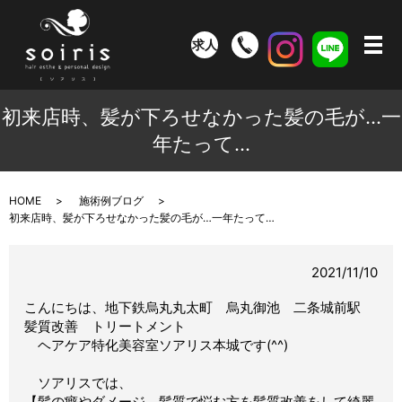
求人
メ
初来店時、髪が下ろせなかった髪の毛が…一
年たって…
HOME
施術例ブログ
初来店時、髪が下ろせなかった髪の毛が…一年たって…
2021/11/10
こんにちは、地下鉄烏丸丸太町 烏丸御池 二条城前駅
髪質改善 トリートメント
ヘアケア特化美容室ソアリス本城です(^^)
ソアリスでは、
【髪の癖やダメージ、髪質で悩む方を髪質改善をして綺麗