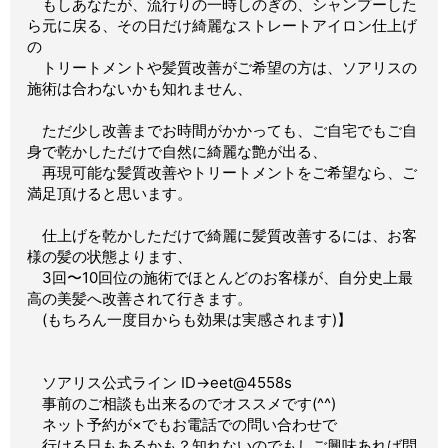
もしあなたが、流行りの一時しのぎの、シャンプーした
ら元に戻る、その日だけ綺麗なストレートアイロン仕上げ
の
トリートメントや髪質改善がご希望の方は、ソアリスの
施術は合わないかも知れません、
ただ少し改善までお時間がかかっても、ご自宅でもご自
身で乾かしただけで自然に綺麗な艶が出る、
再現可能な髪質改善やトリートメントをご希望なら、ご
満足頂けると思います。
仕上げを乾かしただけで綺麗に髪質改善するには、お客
様の髪の状態よります、
3回〜10回位の施術でほとんどのお客様が、自分史上最
高の美髪へ改善されて行きます。
(もちろん一度目からも効果は実感されます)】
ソアリス公式ライン ID→eet@4558s
事前のご相談も出来るのでオススメです(^^)
ネット予約が×でもお電話での問い合わせで
行ける日もあるかも？知れないのでもしご興味あれば問